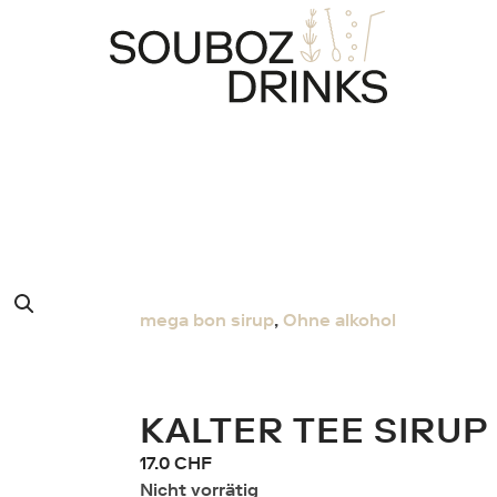
mega bon sirup
,
Ohne alkohol
KALTER TEE SIRUP
17.0
CHF
Nicht vorrätig