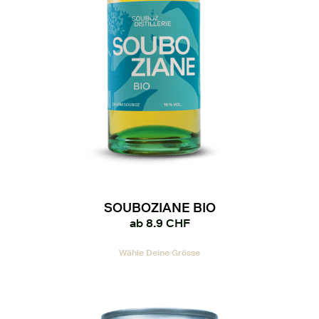
SOUBOZIANE BIO
ab
8.9
CHF
Dieses
Wähle Deine Grösse
Produkt
weist
mehrere
Varianten