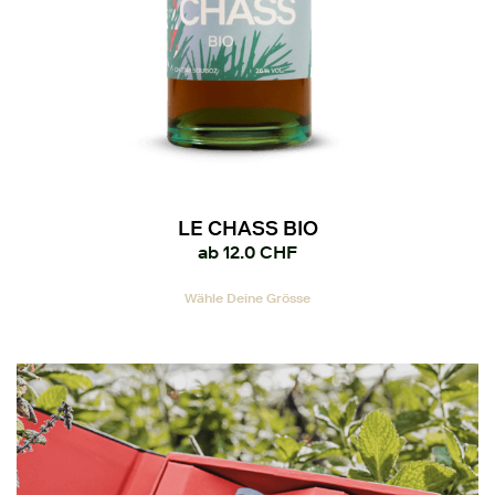
LE CHASS BIO
ab
12.0
CHF
Dieses
Wähle Deine Grösse
Produkt
weist
mehrere
Varianten
auf.
Die
Optionen
können