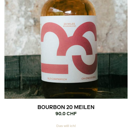
Optionen
können
auf
der
Produktseite
gewählt
werden
BOURBON 20 MEILEN
90.0
CHF
Das will ich!