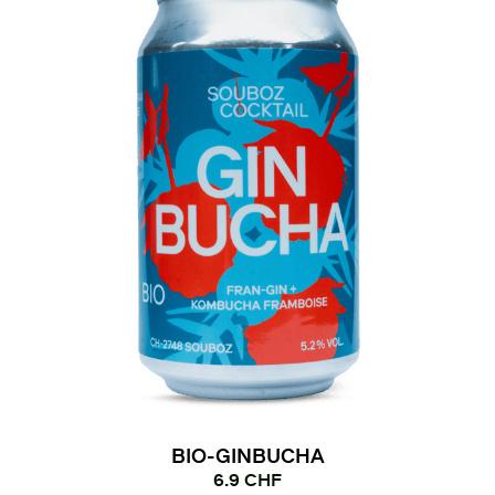
auf.
Die
Optionen
können
auf
der
Produktseite
gewählt
werden
BIO-GINBUCHA
6.9
CHF