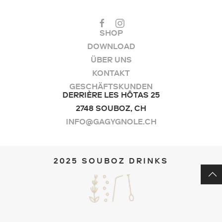
auf
der
Produktseite
SHOP
gewählt
DOWNLOAD
werden
ÜBER UNS
KONTAKT
GESCHÄFTSKUNDEN
DERRIÈRE LES HÔTAS 25
2748 SOUBOZ, CH
INFO@GAGYGNOLE.CH
2025 SOUBOZ DRINKS