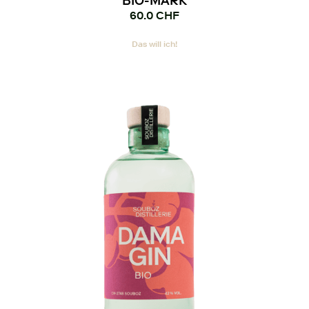
BIO-MARK
60.0
CHF
Das will ich!