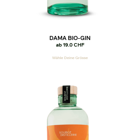
DAMA BIO-GIN
ab
19.0
CHF
Dieses
Wähle Deine Grösse
Produkt
weist
mehrere
Varianten
auf.
Die
Optionen
können
auf
der
Produktseite