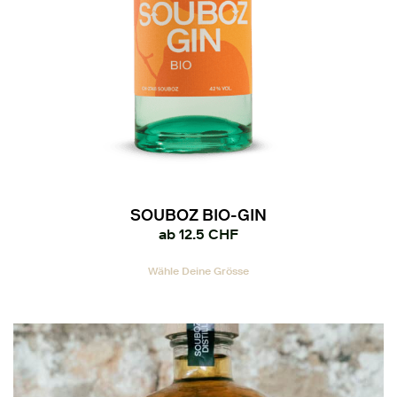
gewählt
werden
SOUBOZ BIO-GIN
ab
12.5
CHF
Dieses
Wähle Deine Grösse
Produkt
weist
mehrere
Varianten
auf.
Die