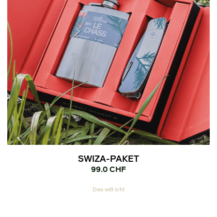
auf
der
Produktseite
gewählt
werden
SWIZA-PAKET
99.0
CHF
Das will ich!