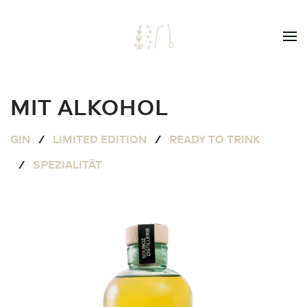
Skip to main content
MIT ALKOHOL
GIN
/
LIMITED EDITION
/
READY TO TRINK
/
SPEZIALITÄT