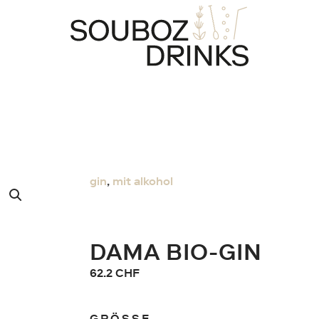
gin
,
mit alkohol
DAMA BIO-GIN
62.2
CHF
GRÖSSE