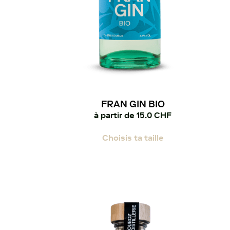
FRAN GIN BIO
à partir de
15.0
CHF
Ce
Choisis ta taille
produit
a
plusieurs
variations.
Les
options
peuvent
être