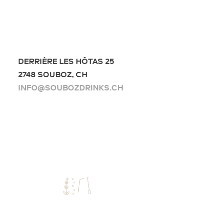
variations.
Les
options
peuvent
être
DERRIÈRE LES HÔTAS 25
choisies
2748 SOUBOZ, CH
sur
INFO@SOUBOZDRINKS.CH
la
page
du
produit