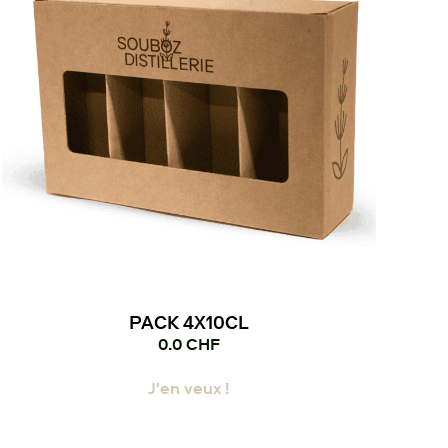
choisies
sur
la
page
du
produit
PACK 4X10CL
0.0
CHF
J'en veux !