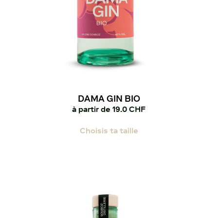
DAMA GIN BIO
à partir de
19.0
CHF
Ce
Choisis ta taille
produit
a
plusieurs
variations.
Les
options
peuvent
être