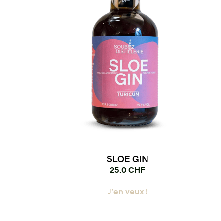
choisies
sur
la
page
du
produit
SLOE GIN
25.0
CHF
J'en veux !