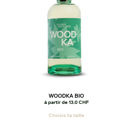
choisies
sur
la
page
du
produit
WOODKA BIO
à partir de
13.0
CHF
Ce
Choisis ta taille
produit
a
plusieurs