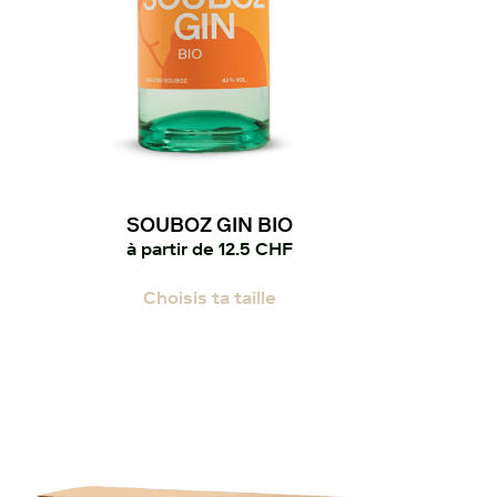
SOUBOZ GIN BIO
à partir de
12.5
CHF
Ce
Choisis ta taille
produit
a
plusieurs
variations.
Les
options
peuvent
être